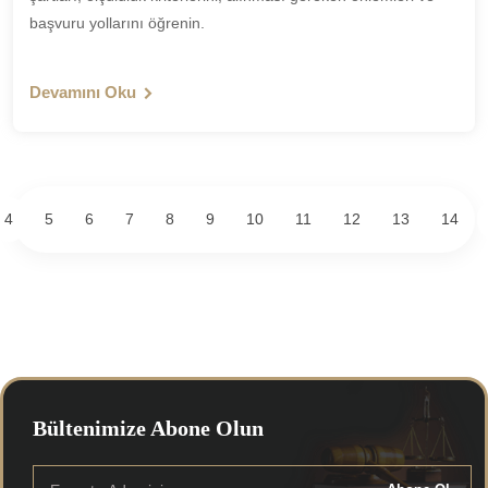
başvuru yollarını öğrenin.
Devamını Oku
4
5
6
7
8
9
10
11
12
13
14
Bültenimize Abone Olun