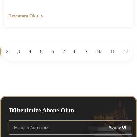
Devamını Oku
2
3
4
5
6
7
8
9
10
11
12
Bültenimize Abone Olun
Abone Ol