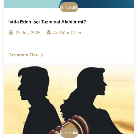
İş Hukuku
İstifa Eden İşçi Tazminat Alabilir mi?
27 July 2026
Av. Uğur Güler
Devamını Oku
İş Hukuku