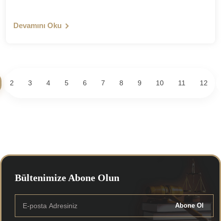
Devamını Oku
2
3
4
5
6
7
8
9
10
11
12
Bültenimize Abone Olun
Abone Ol