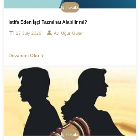
İş Hukuku
İstifa Eden İşçi Tazminat Alabilir mi?
27 July 2026
Av. Uğur Güler
Devamını Oku
İş Hukuku