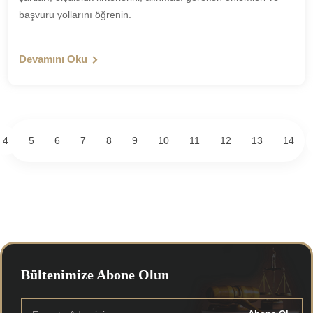
başvuru yollarını öğrenin.
Devamını Oku
4
5
6
7
8
9
10
11
12
13
14
Bültenimize Abone Olun