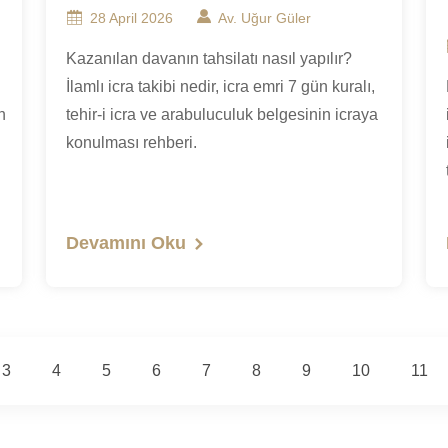
28 April 2026
Av. Uğur Güler
Kazanılan davanın tahsilatı nasıl yapılır?
İlamlı icra takibi nedir, icra emri 7 gün kuralı,
n
tehir-i icra ve arabuluculuk belgesinin icraya
konulması rehberi.
Devamını Oku
3
4
5
6
7
8
9
10
11