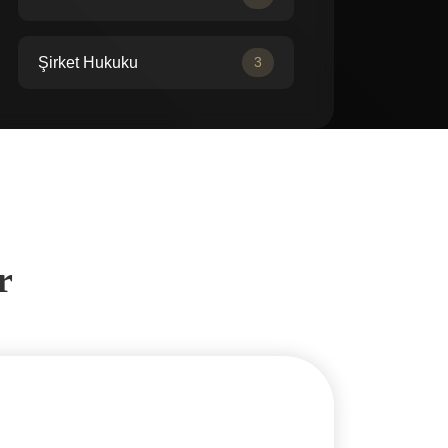
Şirket Hukuku
3
r