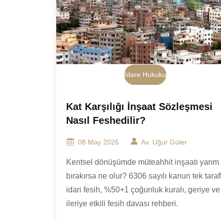
İdare Hukuku
Kat Karşılığı İnşaat Sözleşmesi
Nasıl Feshedilir?
08 May 2026
Av. Uğur Güler
Kentsel dönüşümde müteahhit inşaatı yarım
bırakırsa ne olur? 6306 sayılı kanun tek tarafl
idari fesih, %50+1 çoğunluk kuralı, geriye ve
ileriye etkili fesih davası rehberi.