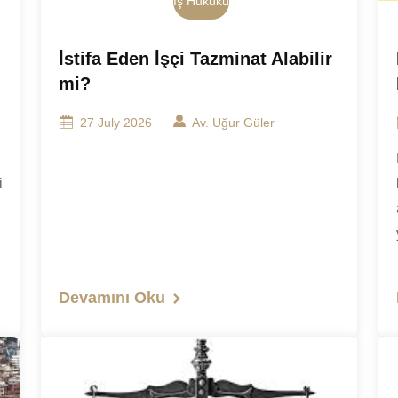
İş Hukuku
İstifa Eden İşçi Tazminat Alabilir
mi?
27 July 2026
Av. Uğur Güler
i
Devamını Oku