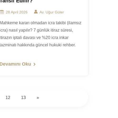
Tahsil Edilir?
28 April 2026
Av. Uğur Güler
Mahkeme kararı olmadan icra takibi (ilamsız
icra) nasıl yapılır? 7 günlük itiraz süresi,
itirazın iptali davası ve %20 icra inkar
tazminatı hakkında güncel hukuki rehber.
Devamını Oku
12
13
»