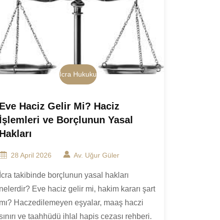
İcra Hukuku
Eve Haciz Gelir Mi? Haciz
İşlemleri ve Borçlunun Yasal
Hakları
28 April 2026
Av. Uğur Güler
İcra takibinde borçlunun yasal hakları
nelerdir? Eve haciz gelir mi, hakim kararı şart
mı? Haczedilemeyen eşyalar, maaş haczi
sınırı ve taahhüdü ihlal hapis cezası rehberi.