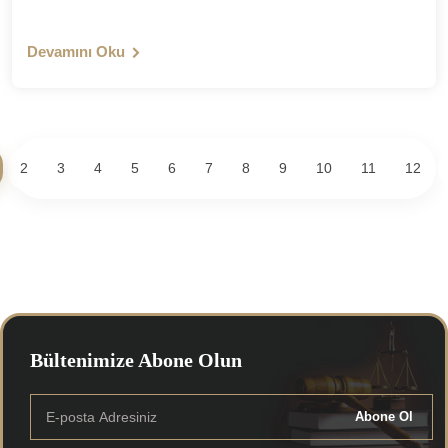
Devamını Oku
2
3
4
5
6
7
8
9
10
11
12
Bültenimize Abone Olun
Abone Ol