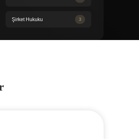
Şirket Hukuku
3
r