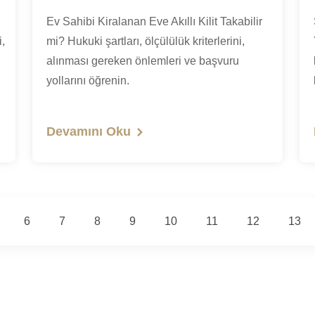
Ev Sahibi Kiralanan Eve Akıllı Kilit Takabilir
i,
mi? Hukuki şartları, ölçülülük kriterlerini,
alınması gereken önlemleri ve başvuru
yollarını öğrenin.
Devamını Oku
6
7
8
9
10
11
12
13