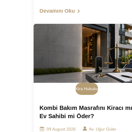
Devamını Oku
Kira Hukuku
Kombi Bakım Masrafını Kiracı m
Ev Sahibi mi Öder?
09 August 2026
Av. Uğur Güler