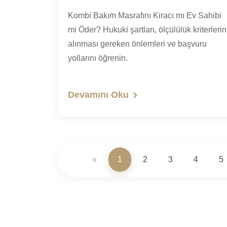
Kombi Bakım Masrafını Kiracı mı Ev Sahibi
mi Öder? Hukuki şartları, ölçülülük kriterlerin
alınması gereken önlemleri ve başvuru
yollarını öğrenin.
Devamını Oku
«
1
2
3
4
5