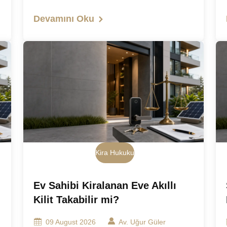
Devamını Oku
Kira Hukuku
ı
Ev Sahibi Kiralanan Eve Akıllı
Kilit Takabilir mi?
09 August 2026
Av. Uğur Güler