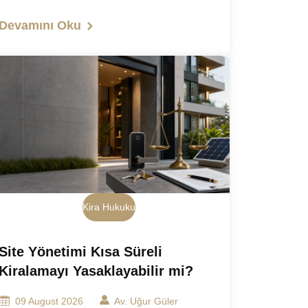
Devamını Oku
Kira Hukuku
Site Yönetimi Kısa Süreli
Kiralamayı Yasaklayabilir mi?
09 August 2026
Av. Uğur Güler