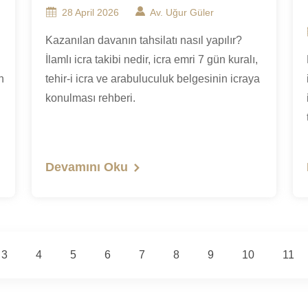
28 April 2026
Av. Uğur Güler
Kazanılan davanın tahsilatı nasıl yapılır?
İlamlı icra takibi nedir, icra emri 7 gün kuralı,
n
tehir-i icra ve arabuluculuk belgesinin icraya
konulması rehberi.
Devamını Oku
3
4
5
6
7
8
9
10
11