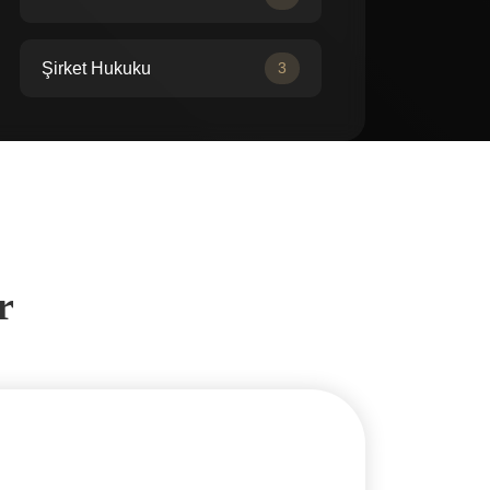
Şirket Hukuku
3
r