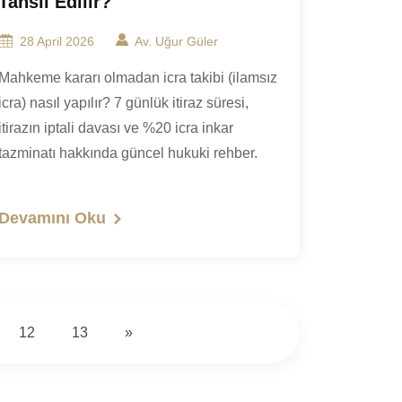
Tahsil Edilir?
28 April 2026
Av. Uğur Güler
Mahkeme kararı olmadan icra takibi (ilamsız
icra) nasıl yapılır? 7 günlük itiraz süresi,
itirazın iptali davası ve %20 icra inkar
tazminatı hakkında güncel hukuki rehber.
Devamını Oku
12
13
»