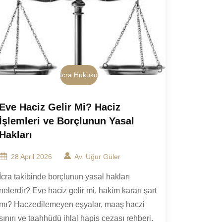
İcra Hukuku
Eve Haciz Gelir Mi? Haciz
İşlemleri ve Borçlunun Yasal
Hakları
28 April 2026
Av. Uğur Güler
İcra takibinde borçlunun yasal hakları
nelerdir? Eve haciz gelir mi, hakim kararı şart
mı? Haczedilemeyen eşyalar, maaş haczi
sınırı ve taahhüdü ihlal hapis cezası rehberi.