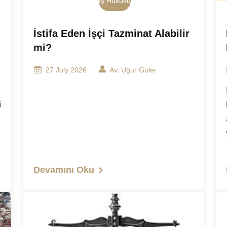
İş Hukuku
İstifa Eden İşçi Tazminat Alabilir
mi?
27 July 2026
Av. Uğur Güler
i
Devamını Oku