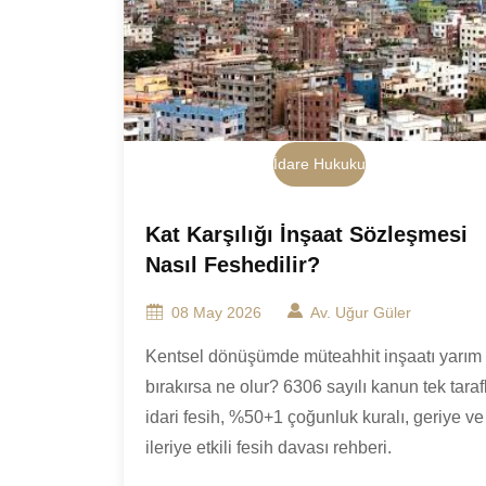
İdare Hukuku
Kat Karşılığı İnşaat Sözleşmesi
Nasıl Feshedilir?
08 May 2026
Av. Uğur Güler
Kentsel dönüşümde müteahhit inşaatı yarım
bırakırsa ne olur? 6306 sayılı kanun tek tarafl
idari fesih, %50+1 çoğunluk kuralı, geriye ve
ileriye etkili fesih davası rehberi.